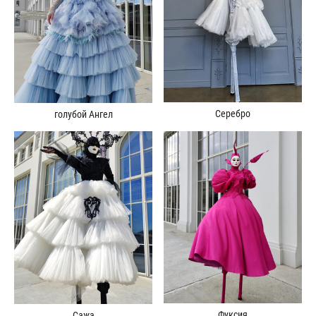
Серебро
голубой Ангел
Фуксия
Сажа