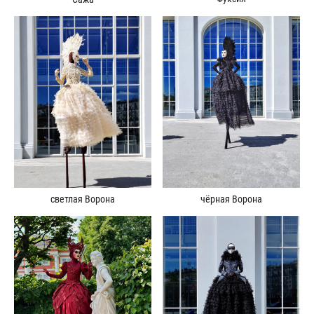
светлая Ворона
чёрная Ворона