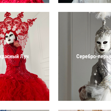
красный Луч
Серебро-перь