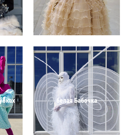
убках
белая Бабочка