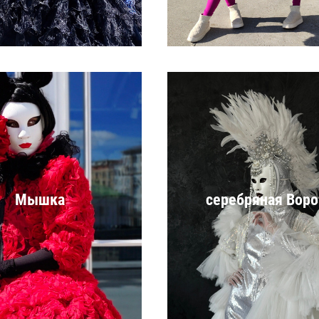
Мышка
серебряная Воро