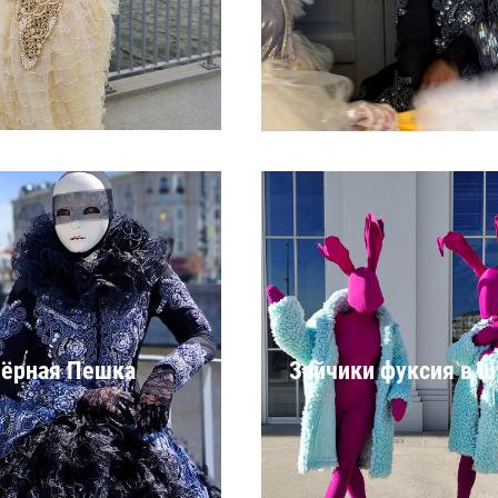
Зайчики фуксия в ш
чёрная Пешка