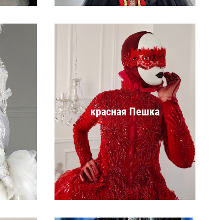
я
красная Пешка